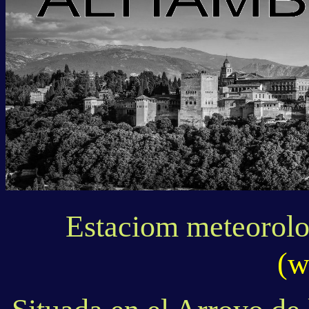
Estaciom meteorol
(w